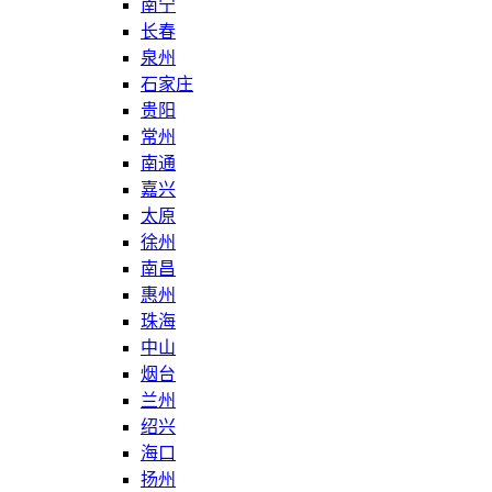
南宁
长春
泉州
石家庄
贵阳
常州
南通
嘉兴
太原
徐州
南昌
惠州
珠海
中山
烟台
兰州
绍兴
海口
扬州