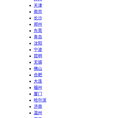
天津
南京
长沙
郑州
东莞
青岛
沈阳
宁波
昆明
无锡
佛山
合肥
大连
福州
厦门
哈尔滨
济南
温州