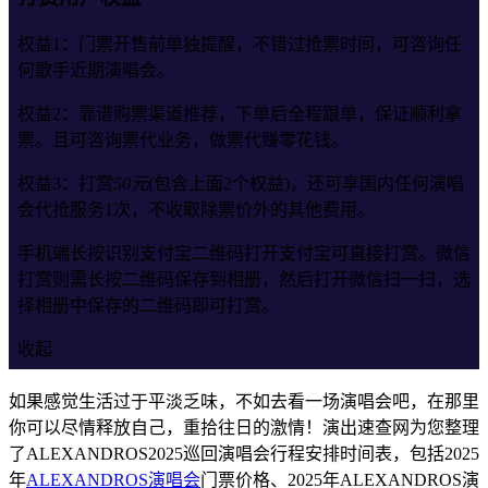
权益1：门票开售前单独提醒，不错过抢票时间，可咨询任
何歌手近期演唱会。
权益2：靠谱购票渠道推荐，下单后全程跟单，保证顺利拿
票。且可咨询票代业务，做票代赚零花钱。
权益3：打赏
50元
(包含上面2个权益)，还可享国内任何演唱
会代抢服务1次，不收取除票价外的其他费用。
手机端长按识别支付宝二维码打开支付宝可直接打赏。微信
打赏则需长按二维码保存到相册，然后打开微信扫一扫，选
择相册中保存的二维码即可打赏。
收起
如果感觉生活过于平淡乏味，不如去看一场演唱会吧，在那里
你可以尽情释放自己，重拾往日的激情！演出速查网为您整理
了ALEXANDROS2025巡回演唱会行程安排时间表，包括2025
年
ALEXANDROS演唱会
门票价格、2025年ALEXANDROS演