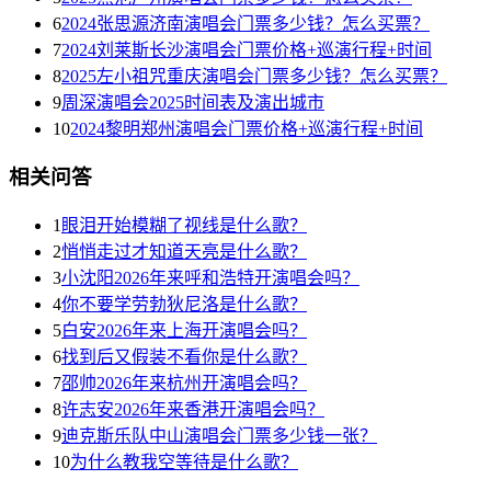
6
2024张思源济南演唱会门票多少钱？怎么买票？
7
2024刘莱斯长沙演唱会门票价格+巡演行程+时间
8
2025左小祖咒重庆演唱会门票多少钱？怎么买票？
9
周深演唱会2025时间表及演出城市
10
2024黎明郑州演唱会门票价格+巡演行程+时间
相关问答
1
眼泪开始模糊了视线是什么歌？
2
悄悄走过才知道天亮是什么歌？
3
小沈阳2026年来呼和浩特开演唱会吗？
4
你不要学劳勃狄尼洛是什么歌？
5
白安2026年来上海开演唱会吗？
6
找到后又假装不看你是什么歌？
7
邵帅2026年来杭州开演唱会吗？
8
许志安2026年来香港开演唱会吗？
9
迪克斯乐队中山演唱会门票多少钱一张？
10
为什么教我空等待是什么歌？