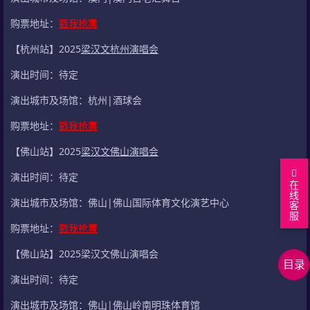
购票地址：
戳我抢票
【杭州站】2025
梁汉文杭州演唱会
演出时间：待定
演出城市及场馆：杭州|酒球会
购票地址：
戳我抢票
【佛山站】2025
梁汉文佛山演唱会
演出时间：待定
在
线
演出城市及场馆：佛山|佛山国际体育文化演艺中心
客
服
回
购票地址：
戳我抢票
到
正
【佛山站】2025梁汉文佛山演唱会
目录
顶
文
上
演出时间：待定
部
内
下
在
容
篇
线
相
演出城市及场馆：佛山|佛山岭南明珠体育馆