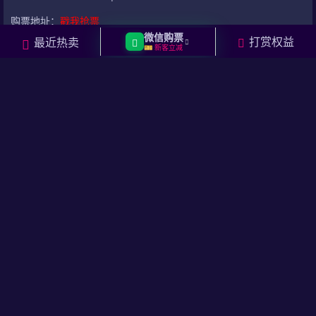
留
关
购票地址：
戳我抢票
言
资
微信购票
打赏权益
最近热卖
【东莞站】2025
梁汉文东莞演唱会
🎫 新客立减
讯
演出时间：待定
演出城市及场馆：东莞|东莞市长安体育馆
购票地址：
戳我抢票
【上海站】2025
梁汉文上海演唱会
演出时间：待定
演出城市及场馆：上海|香港九龙湾国际展贸中心STAR HALL汇星
购票地址：
戳我抢票
以上并不是梁汉文2025巡回演唱会的最终的演出时间表和演出城市
安排，后续更多关于梁汉文2025演唱会的演出信息变更也将持续在
本页面更新，包括新增城市场次，以及意外情况导致的演出时间，
演出地点变更等。梁汉文演唱会2025时间表及演出城市持续更新
中，敬请期待！