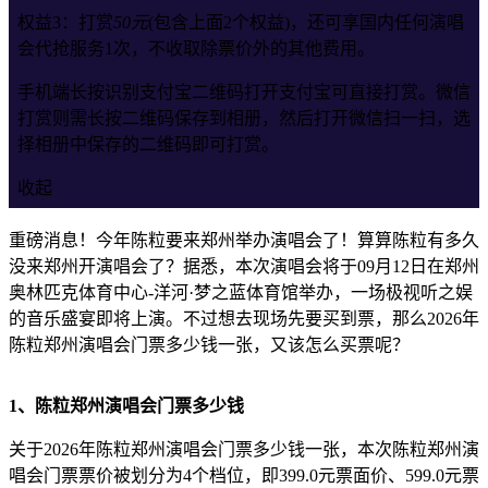
权益3：打赏
50元
(包含上面2个权益)，还可享国内任何演唱
会代抢服务1次，不收取除票价外的其他费用。
手机端长按识别支付宝二维码打开支付宝可直接打赏。微信
打赏则需长按二维码保存到相册，然后打开微信扫一扫，选
择相册中保存的二维码即可打赏。
收起
重磅消息！今年陈粒要来郑州举办演唱会了！算算陈粒有多久
没来郑州开演唱会了？据悉，本次演唱会将于09月12日在郑州
奥林匹克体育中心-洋河·梦之蓝体育馆举办，一场极视听之娱
的音乐盛宴即将上演。不过想去现场先要买到票，那么2026年
陈粒郑州演唱会门票多少钱一张，又该怎么买票呢？
1、陈粒郑州演唱会门票多少钱
关于2026年陈粒郑州演唱会门票多少钱一张，本次陈粒郑州演
唱会门票票价被划分为4个档位，即399.0元票面价、599.0元票