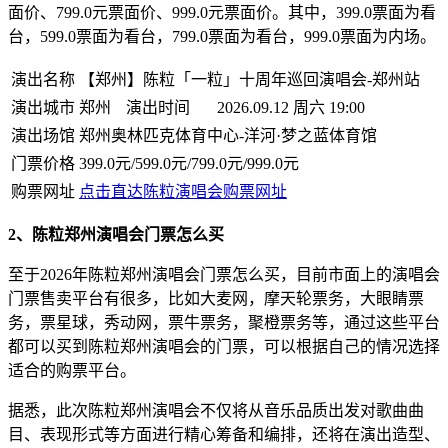
面价、799.0元票面价、999.0元票面价。其中，399.0票面为看
台，599.0票面为看台，799.0票面为看台，999.0票面为内场。
演出名称
【郑州】陈粒「一粒」十周年巡回演唱会-郑州站
演出城市
郑州
演出时间
2026.09.12 周六 19:00
演出场馆
郑州奥林匹克体育中心-洋河·梦之蓝体育馆
门票价格
399.0元/599.0元/799.0元/999.0元
购票网址
点击直达陈粒演唱会购票网址
2、陈粒郑州演唱会门票怎么买
至于2026年陈粒郑州演唱会门票怎么买，目前市面上的演唱会
门票售卖平台有很多，比如大麦网，摩天轮票务，大眼睛票
务，票星球，秀动网，票牛票务，聚橙票务等，通过这些平台
都可以买到陈粒郑州演唱会的门票，可以根据自己的情况选择
适合的购票平台。
据悉，此次陈粒郑州演唱会不仅将从音乐品质出发对歌曲曲
目、表现形式等方面进行精心筹备和编排，还将在演出造型、