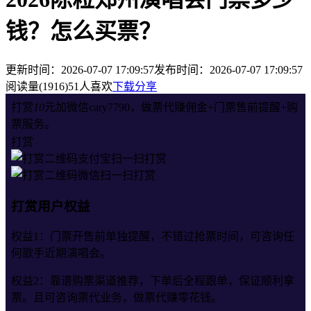
钱？怎么买票？
更新时间：2026-07-07 17:09:57
发布时间：2026-07-07 17:09:57
阅读量(1916)
51人喜欢
下载分享
打赏
10
元加微信cary7790，做票代赚佣金+门票售前提醒+购
票服务。
打赏
支付宝扫一扫打赏
微信扫一扫打赏
打赏用户权益
权益1：门票开售前单独提醒，不错过抢票时间，可咨询任
何歌手近期演唱会。
权益2：靠谱购票渠道推荐，下单后全程跟单，保证顺利拿
票。且可咨询票代业务，做票代赚零花钱。