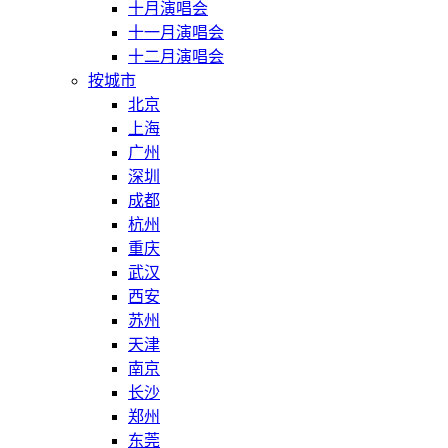
十月演唱会
十一月演唱会
十二月演唱会
按城市
北京
上海
广州
深圳
成都
杭州
重庆
武汉
西安
苏州
天津
南京
长沙
郑州
东莞