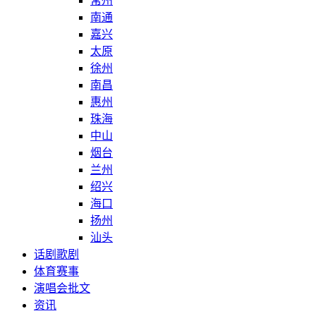
常州
南通
嘉兴
太原
徐州
南昌
惠州
珠海
中山
烟台
兰州
绍兴
海口
扬州
汕头
话剧歌剧
体育赛事
演唱会批文
资讯