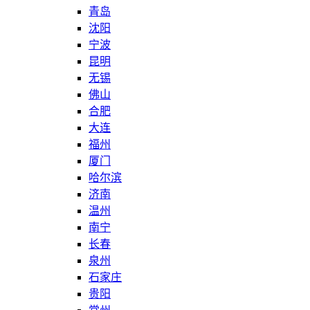
青岛
沈阳
宁波
昆明
无锡
佛山
合肥
大连
福州
厦门
哈尔滨
济南
温州
南宁
长春
泉州
石家庄
贵阳