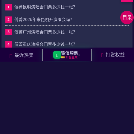
回
傅菁昆明演唱会门票多少钱一张？
1
到
正
目录
顶
文
上
傅菁2026年来昆明开演唱会吗？
2
部
内
下
在
傅菁广州演唱会门票多少钱一张？
3
容
篇
线
相
留
关
傅菁重庆演唱会门票多少钱一张？
4
言
资
微信购票
打赏权益
最近热卖
傅菁演唱会门票多少钱一张？
5
🎫 新客立减
讯
傅菁南京演唱会门票多少钱一张？
6
傅菁武汉演唱会门票多少钱一张？
7
傅菁福州演唱会门票多少钱一张？
8
傅菁西安演唱会门票多少钱一张？
9
傅菁哈尔滨演唱会门票多少钱一张？
10