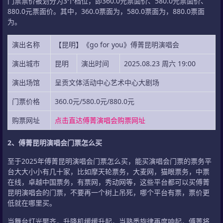
门票票价被划分为3个档位，即360.0元票面价、580.0元票面价、
880.0元票面价。其中，360.0票面为，580.0票面为，880.0票面
为。
演出名称
【昆明】《go for you》傅菁昆明演唱会
演出城市
昆明
演出时间
2025.08.23 周六 19:00
演出场馆
呈贡文体活动中心艺术中心大剧场
门票价格
360.0元/580.0元/880.0元
购票网址
点击直达傅菁演唱会购票网址
2、傅菁昆明演唱会门票怎么买
至于2025年傅菁昆明演唱会门票怎么买，能买演唱会门票的票务平
台大大小小有几十家，比如摩天轮票务，大麦网，猫眼票务，中票
在线，卓越中国票务，有票网，秀动网等，这些平台都可以买傅菁
昆明演唱会的门票，不要再一个树上吊死，哪个平台有票，票价更
低就在哪里买。
当舞台灯光聚齐，升降机缓缓升起，当熟悉旋律再度响起，傅菁将