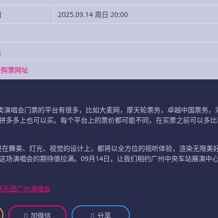
间
2025.09.14 周日 20:00
元
会购票网址
，售卖演唱会门票的平台有很多，比如大麦网，摩天轮票务，卓越中国票务，
拼多多上也可以买。每个平台上的票价都可能不同，在买票之前可以多比
还是在舞美、灯光、视觉的设计上，都将以全方位的视听体验，渲染无限美
这场演唱会的期待值拉满。09月14日，让我们相约广州中央车站展演中
YA乐团广州演唱会
加微信
分享