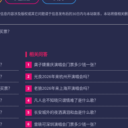
于信息内容涉及版权或其它问题请于信息发布后的30日内与本站联系，本站将做相关删
么买票？
相关问答
票？
龚子婕重庆演唱会门票多少钱一张？
1
票？
光良2026年来杭州开演唱会吗？
2
么买票？
老狼2026年来上海开演唱会吗？
3
票？
凡人总不知晓只谓情难了是什么歌？
4
票？
长安城外的夜洒满泪和血是什么歌？
5
票？
曾轶可深圳演唱会门票多少钱一张？
6