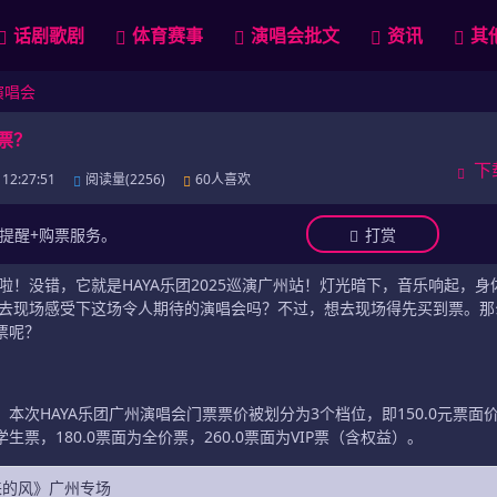
话剧歌剧
体育赛事
演唱会批文
资讯
其
演唱会
票？
下
2:27:51
阅读量(2256)
60人喜欢
前提醒+购票服务。
打赏
！没错，它就是HAYA乐团2025巡演广州站！灯光暗下，音乐响起，身
去现场感受下这场令人期待的演唱会吗？不过，想去现场得先买到票。那
票呢？
，本次HAYA乐团广州演唱会门票票价被划分为3个档位，即150.0元票面
为学生票，180.0票面为全价票，260.0票面为VIP票（含权益）。
来的风》广州专场