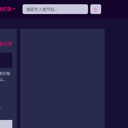
他栏目
载分享
体的每
么，
价、