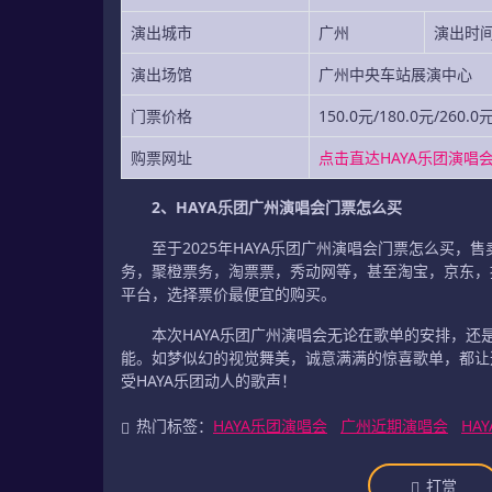
演出城市
广州
演出时
演出场馆
广州中央车站展演中心
门票价格
150.0元/180.0元/260.0
购票网址
点击直达HAYA乐团演唱
2、HAYA乐团广州演唱会门票怎么买
至于2025年HAYA乐团广州演唱会门票怎么买
务，聚橙票务，淘票票，秀动网等，甚至淘宝，京东，
平台，选择票价最便宜的购买。
本次HAYA乐团广州演唱会无论在歌单的安排，
能。如梦似幻的视觉舞美，诚意满满的惊喜歌单，都让
受HAYA乐团动人的歌声！
热门标签：
HAYA乐团演唱会
广州近期演唱会
HA
打赏