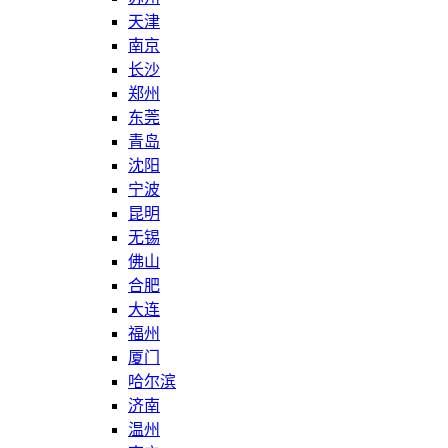
天津
南京
长沙
郑州
东莞
青岛
沈阳
宁波
昆明
无锡
佛山
合肥
大连
福州
厦门
哈尔滨
济南
温州