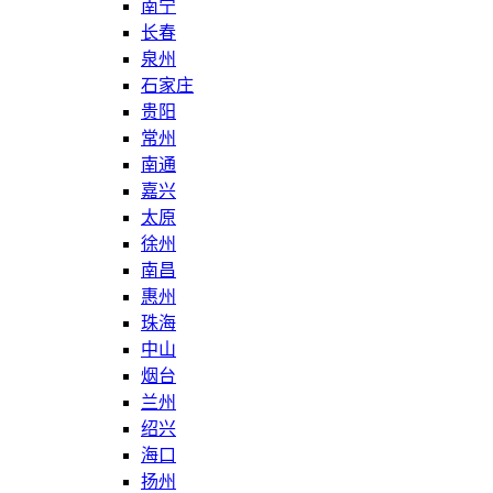
南宁
长春
泉州
石家庄
贵阳
常州
南通
嘉兴
太原
徐州
南昌
惠州
珠海
中山
烟台
兰州
绍兴
海口
扬州