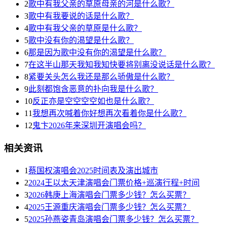
2
歌中有我父亲的草原母亲的河是什么歌？
3
歌中有我要说的话是什么歌？
4
歌中有我父亲的草原是什么歌？
5
歌中没有你的渴望是什么歌？
6
那是因为歌中没有你的渴望是什么歌？
7
在这半山那天我知我知快要将别离没说话是什么歌？
8
紧要关头怎么我还是那么骄傲是什么歌？
9
此刻都饱含恶意的扑向我是什么歌？
10
反正亦是空空空空如也是什么歌？
11
我想再次喊着你好想再次看着你是什么歌？
12
鬼卞2026年来深圳开演唱会吗？
相关资讯
1
蔡国权演唱会2025时间表及演出城市
2
2024王以太天津演唱会门票价格+巡演行程+时间
3
2026韩庚上海演唱会门票多少钱？怎么买票？
4
2025王源重庆演唱会门票多少钱？怎么买票？
5
2025孙燕姿青岛演唱会门票多少钱？怎么买票？