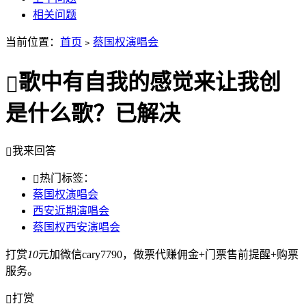
相关问题
当前位置：
首页
﹥
蔡国权演唱会
歌中有自我的感觉来让我创
是什么歌？
已解决
我来回答
热门标签：
蔡国权演唱会
西安近期演唱会
蔡国权西安演唱会
打赏
10
元加微信cary7790，做票代赚佣金+门票售前提醒+购票
服务。
打赏