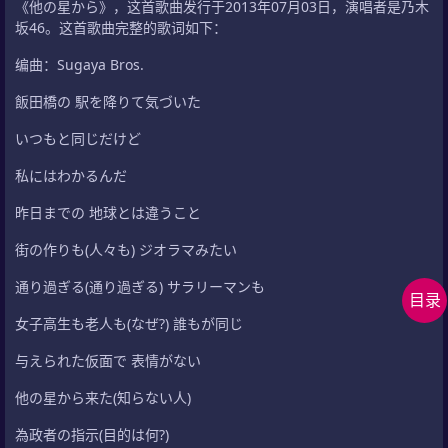
《他の星から》，这首歌曲发行于2013年07月03日，演唱者是乃木
坂46。这首歌曲完整的歌词如下：
编曲：Sugaya Bros.
飯田橋の 駅を降りて気づいた
いつもと同じだけど
私にはわかるんだ
在
线
昨日までの 地球とは違うこと
客
服
街の作りも(人々も) ジオラマみたい
回
到
看
通り過ぎる(通り過ぎる) サラリーマンも
目录
顶
答
上
女子高生も老人も(なぜ?) 誰もが同じ
部
案
下
相
与えられた仮面で 表情がない
问
关
他の星から来た(知らない人)
题
问
微信购票
打赏权益
最近热卖
题
為政者の指示(目的は何?)
🎫 新客立减