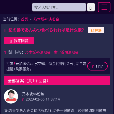
当前位置：
首页
﹥
乃木坂46演唱会
紀の善であんみつ食べられれば是什么歌？
已解决
我来回答
热门标签：
乃木坂46演唱会
南宁近期演唱会
打赏
8
元加微信cary7790，做票代赚佣金+门票售前
打赏
提醒+购票服务。
全部答案（共1个回答）
乃木坂46粉丝
2023-02-06 11:37:14
“紀の善であんみつ食べられれば”是一句歌词，这句歌词出自歌曲