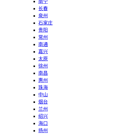
南宁
长春
泉州
石家庄
贵阳
常州
南通
嘉兴
太原
徐州
南昌
惠州
珠海
中山
烟台
兰州
绍兴
海口
扬州