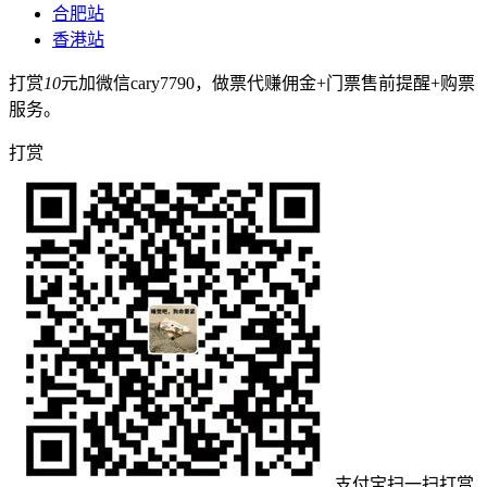
合肥站
香港站
打赏
10
元加微信cary7790，做票代赚佣金+门票售前提醒+购票
服务。
打赏
支付宝扫一扫打赏