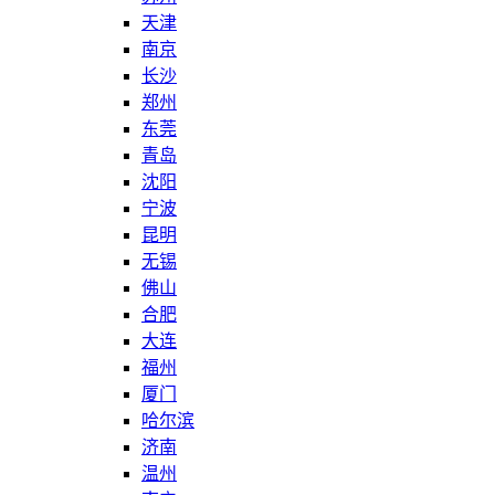
天津
南京
长沙
郑州
东莞
青岛
沈阳
宁波
昆明
无锡
佛山
合肥
大连
福州
厦门
哈尔滨
济南
温州