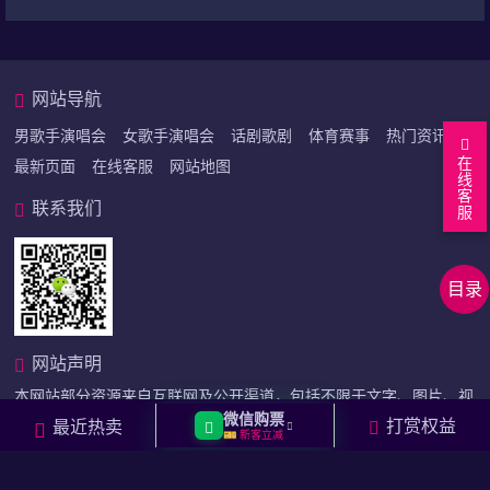
网站导航
男歌手演唱会
女歌手演唱会
话剧歌剧
体育赛事
热门资讯
在
最新页面
在线客服
网站地图
线
客
联系我们
服
回
到
看
目录
顶
答
上
部
案
下
相
网站声明
问
关
本网站部分资源来自互联网及公开渠道，包括不限于文字、图片、视
题
问
微信购票
频等素材，如果侵犯了您的权益，请联系本站做删除处理。
打赏权益
最近热卖
题
🎫 新客立减
网站备案号：
沪ICP备2023039607号