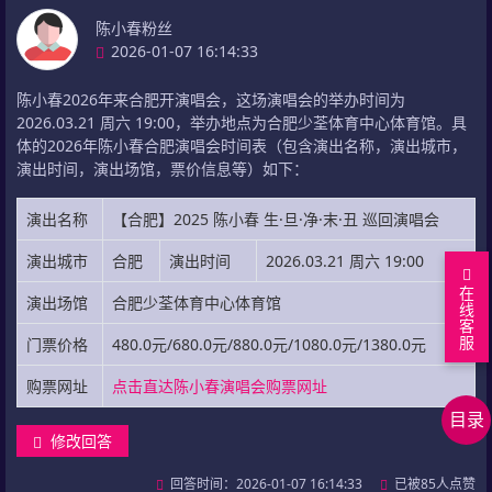
陈小春粉丝
2026-01-07 16:14:33
陈小春2026年来合肥开演唱会，这场演唱会的举办时间为
2026.03.21 周六 19:00，举办地点为合肥少荃体育中心体育馆。具
体的2026年陈小春合肥演唱会时间表（包含演出名称，演出城市，
演出时间，演出场馆，票价信息等）如下：
演出名称
【合肥】2025 陈小春 生·旦·净·末·丑 巡回演唱会
演出城市
合肥
演出时间
2026.03.21 周六 19:00
在
演出场馆
合肥少荃体育中心体育馆
线
客
服
门票价格
480.0元/680.0元/880.0元/1080.0元/1380.0元
回
购票网址
点击直达陈小春演唱会购票网址
到
看
目录
顶
答
上
修改回答
部
案
下
相
回答时间：2026-01-07 16:14:33
已被85人点赞