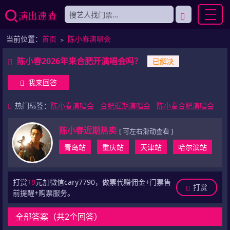
当前位置：
首页
﹥
陈小春演唱会
陈小春2026年来合肥开演唱会吗？
已解决
我来回答
热门标签：
陈小春演唱会
合肥近期演唱会
陈小春合肥演唱会
陈小春近期热卖
[ 可左右滑动查看 ]
青岛站
重庆站
天津站
哈尔滨站
打赏
10
元加微信cary7790，做票代赚佣金+门票售
打赏
前提醒+购票服务。
全部答案（共2个回答）