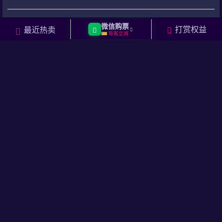
问
关
题
问
陈小春粉丝
微信购票
打赏权益
最近热卖
题
🎫 新客立减
2025-07-25 12:28:50
陈小春2025年来合肥开演唱会，这场演唱会的举办时间为
2025.11.08 周六 19:00，举办地点为合肥少荃体育中心。具体的
2025年陈小春合肥演唱会时间表（包含演出名称，演出城市，演出
时间，演出场馆，票价信息等）如下：
演出名称
【合肥】2025 陈小春 生·旦·净·末·丑 巡回演唱会
演出城市
合肥
演出时间
2025.11.08 周六 19:00
演出场馆
合肥少荃体育中心
门票价格
480.0元/680.0元/880.0元/1080.0元/1380.0元
购票网址
点击直达陈小春演唱会购票网址
修改回答